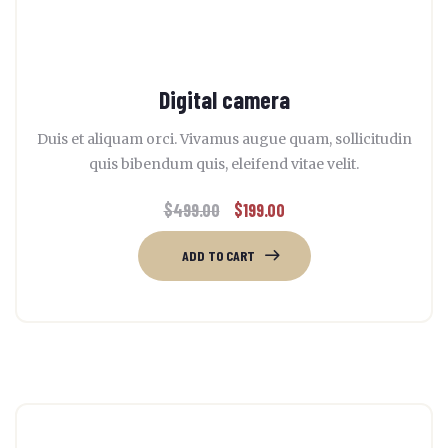
Digital camera
Duis et aliquam orci. Vivamus augue quam, sollicitudin
quis bibendum quis, eleifend vitae velit.
$
499.00
$
199.00
Original
Current
price
price
ADD TO CART
was:
is:
$499.00.
$199.00.